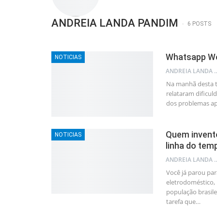
ANDREIA LANDA PANDIM
6 POSTS
Whatsapp We
NOTICIAS
ANDREIA LAND
Na manhã desta t
relataram dificu
dos problemas a
Quem invento
NOTICIAS
linha do tem
ANDREIA LAND
Você já parou pa
eletrodoméstico, 
população brasil
tarefa que
…