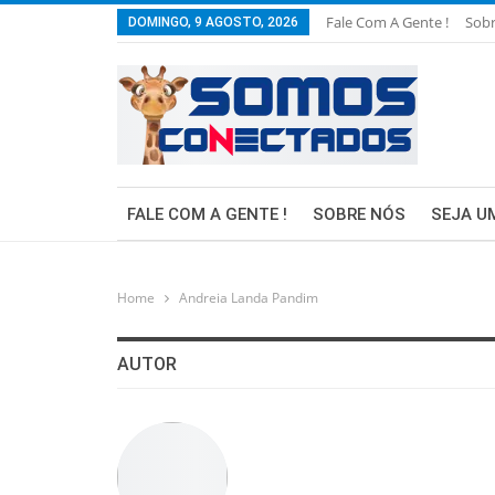
Fale Com A Gente !
Sob
DOMINGO, 9 AGOSTO, 2026
FALE COM A GENTE !
SOBRE NÓS
SEJA U
Home
Andreia Landa Pandim
AUTOR