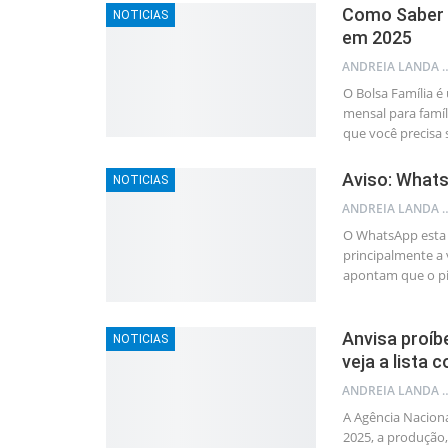
Como Saber se
NOTICIAS
em 2025
ANDREIA LAND
O Bolsa Família 
mensal para famíl
que você precisa 
Aviso: Whats
NOTICIAS
ANDREIA LAND
O WhatsApp esta a
principalmente a 
apontam que o pi
Anvisa proíb
NOTICIAS
veja a lista 
ANDREIA LAND
A Agência Naciona
2025, a produção