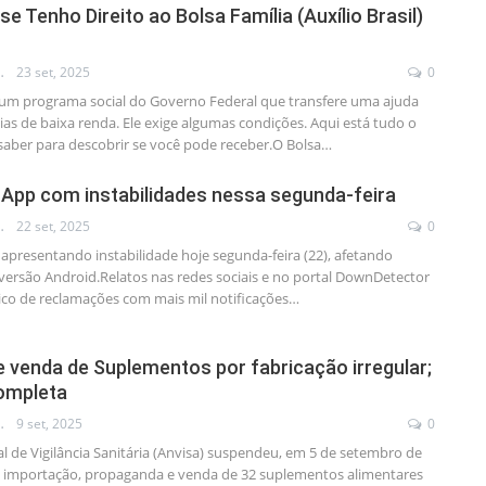
 Tenho Direito ao Bolsa Família (Auxílio Brasil)
A PANDIM
23 set, 2025
0
é um programa social do Governo Federal que transfere uma ajuda
ias de baixa renda. Ele exige algumas condições. Aqui está tudo o
saber para descobrir se você pode receber.O Bolsa
…
App com instabilidades nessa segunda-feira
A PANDIM
22 set, 2025
0
presentando instabilidade hoje segunda-feira (22), afetando
versão Android.Relatos nas redes sociais e no portal DownDetector
co de reclamações com mais mil notificações
…
e venda de Suplementos por fabricação irregular;
completa
A PANDIM
9 set, 2025
0
l de Vigilância Sanitária (Anvisa) suspendeu, em 5 de setembro de
, importação, propaganda e venda de 32 suplementos alimentares