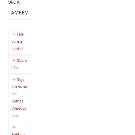
VEJA
TAMBÉM :
Fale
com a
gente !
Sobre
nós
Seja
um Autor
do
Somos
Conecta
dos
Política