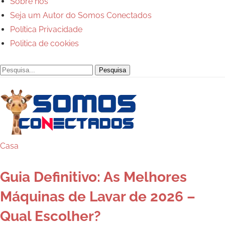
Conectados
Sobre nós
Seja um Autor do Somos Conectados
-
Política Privacidade
Politica de cookies
Você
bem
informado
Casa
Guia Definitivo: As Melhores
Máquinas de Lavar de 2026 –
Qual Escolher?