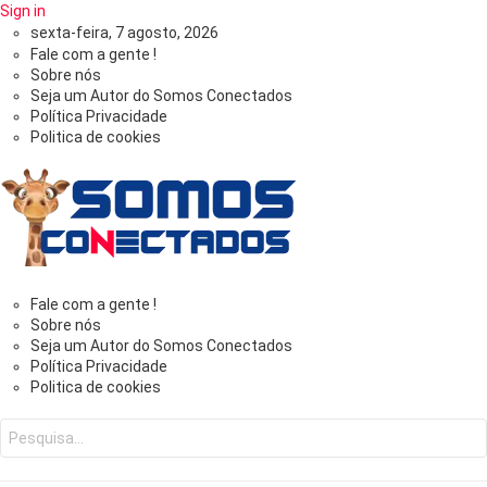
Sign in
sexta-feira, 7 agosto, 2026
Fale com a gente !
Sobre nós
Seja um Autor do Somos Conectados
Política Privacidade
Politica de cookies
Somos
Fale com a gente !
Sobre nós
Conectados
Seja um Autor do Somos Conectados
Política Privacidade
-
Politica de cookies
Você