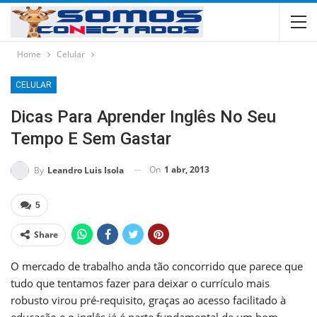
Home
Celular
CELULAR
Dicas Para Aprender Inglês No Seu
Tempo E Sem Gastar
On
1 abr, 2013
By
Leandro Luis Isola
5
Share
O mercado de trabalho anda tão concorrido que parece que
tudo que tentamos fazer para deixar o currículo mais
robusto virou pré-requisito, graças ao acesso facilitado à
educação e o inglês já é parte fundamental de um bom