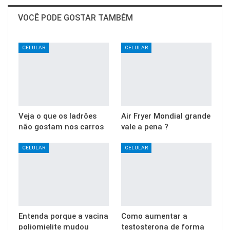
VOCÊ PODE GOSTAR TAMBÉM
CELULAR
CELULAR
Veja o que os ladrões
Air Fryer Mondial grande
não gostam nos carros
vale a pena ?
CELULAR
CELULAR
Entenda porque a vacina
Como aumentar a
poliomielite mudou
testosterona de forma