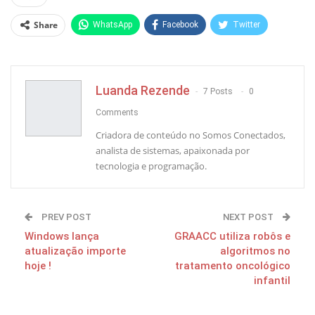
Share
WhatsApp
Facebook
Twitter
Pinterest
Luanda Rezende
7 Posts
0
Comments
Criadora de conteúdo no Somos Conectados,
analista de sistemas, apaixonada por
tecnologia e programação.
PREV POST
NEXT POST
Windows lança
GRAACC utiliza robôs e
atualização importe
algoritmos no
hoje !
tratamento oncológico
infantil