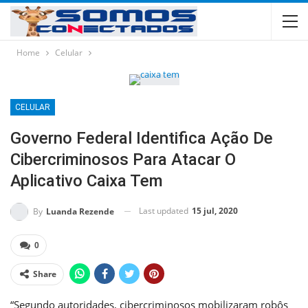
Home
Celular
CELULAR
Governo Federal Identifica Ação De
Cibercriminosos Para Atacar O
Aplicativo Caixa Tem
Last updated
15 jul, 2020
By
Luanda Rezende
0
Share
“Segundo autoridades, cibercriminosos mobilizaram robôs