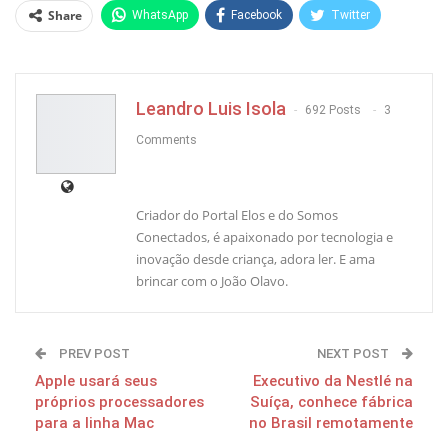
Share
WhatsApp
Facebook
Twitter
Pinterest
Leandro Luis Isola
692 Posts
3
Comments
Criador do Portal Elos e do Somos
Conectados, é apaixonado por tecnologia e
inovação desde criança, adora ler. E ama
brincar com o João Olavo.
PREV POST
NEXT POST
Apple usará seus
Executivo da Nestlé na
próprios processadores
Suíça, conhece fábrica
para a linha Mac
no Brasil remotamente