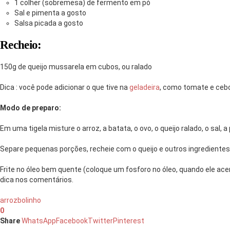
1 colher (sobremesa) de fermento em pó
Sal e pimenta a gosto
Salsa picada a gosto
Recheio:
150g de queijo mussarela em cubos, ou ralado
Dica : você pode adicionar o que tive na
geladeira
, como tomate e cebo
Modo de preparo:
Em uma tigela misture o arroz, a batata, o ovo, o queijo ralado, o sal, 
Separe pequenas porções, recheie com o queijo e outros ingredientes 
Frite no óleo bem quente (coloque um fosforo no óleo, quando ele acen
dica nos comentários.
arroz
bolinho
0
Share
WhatsApp
Facebook
Twitter
Pinterest