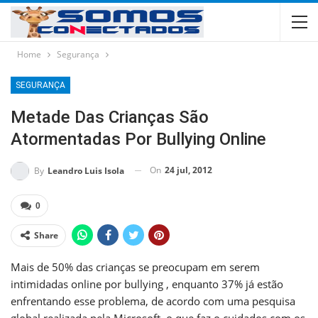
Home
Segurança
SEGURANÇA
Metade Das Crianças São
Atormentadas Por Bullying Online
On
24 jul, 2012
By
Leandro Luis Isola
0
Share
Mais de 50% das crianças se preocupam em serem
intimidadas online por bullying , enquanto 37% já estão
enfrentando esse problema, de acordo com uma
pesquisa
global realizada pela Microsoft
, o que faz o cuidados com os