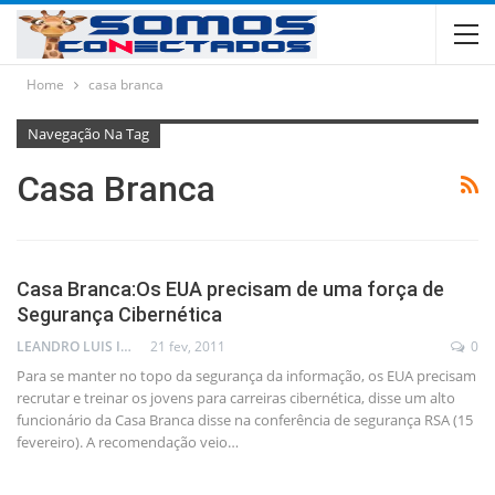
Home
casa branca
Navegação Na Tag
Casa Branca
Casa Branca:Os EUA precisam de uma força de
Segurança Cibernética
LEANDRO LUIS ISOLA
21 fev, 2011
0
Para se manter no topo da segurança da informação, os EUA precisam
recrutar e treinar os jovens para carreiras cibernética, disse um alto
funcionário da Casa Branca disse na conferência de segurança RSA (15
fevereiro). A recomendação veio…