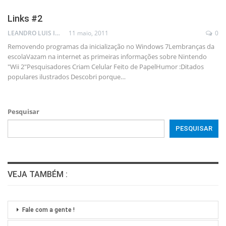
Links #2
LEANDRO LUIS ISOLA
11 maio, 2011
0
Removendo programas da inicialização no Windows 7Lembranças da
escolaVazam na internet as primeiras informações sobre Nintendo
"Wii 2"Pesquisadores Criam Celular Feito de PapelHumor :Ditados
populares ilustrados Descobri porque
…
Pesquisar
PESQUISAR
VEJA TAMBÉM :
Fale com a gente !