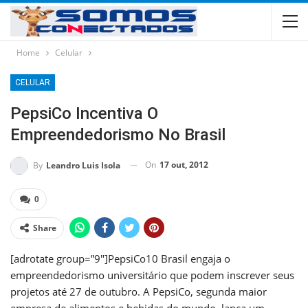
Home
Celular
CELULAR
PepsiCo Incentiva O
Empreendedorismo No Brasil
On
17 out, 2012
By
Leandro Luis Isola
0
Share
[adrotate group=”9″]PepsiCo10 Brasil engaja o
empreendedorismo universitário que podem inscrever seus
projetos até 27 de outubro. A PepsiCo, segunda maior
empresa de alimentos e bebidas do mundo, lança um