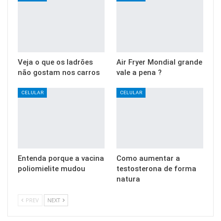
Veja o que os ladrões
Air Fryer Mondial grande
não gostam nos carros
vale a pena ?
CELULAR
CELULAR
Entenda porque a vacina
Como aumentar a
poliomielite mudou
testosterona de forma
natura
PREV
NEXT