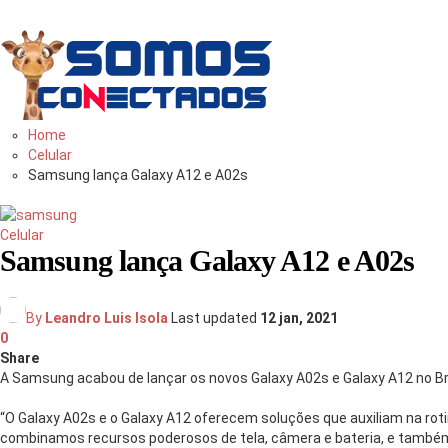
Você
bem
informado
Home
Celular
Samsung lança Galaxy A12 e A02s
Celular
Samsung lança Galaxy A12 e A02s
By
Leandro Luis Isola
Last updated
12 jan, 2021
0
Share
A Samsung acabou de lançar os novos Galaxy A02s e Galaxy A12 no Br
“O Galaxy A02s e o Galaxy A12 oferecem soluções que auxiliam na ro
combinamos recursos poderosos de tela, câmera e bateria, e também i