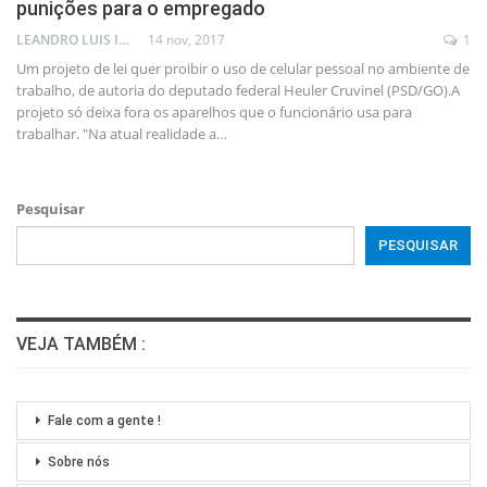
punições para o empregado
LEANDRO LUIS ISOLA
14 nov, 2017
1
Um projeto de lei quer proibir o uso de celular pessoal no ambiente de
trabalho, de autoria do deputado federal Heuler Cruvinel (PSD/GO).A
projeto só deixa fora os aparelhos que o funcionário usa para
trabalhar. "Na atual realidade a…
Pesquisar
PESQUISAR
VEJA TAMBÉM :
Fale com a gente !
Sobre nós