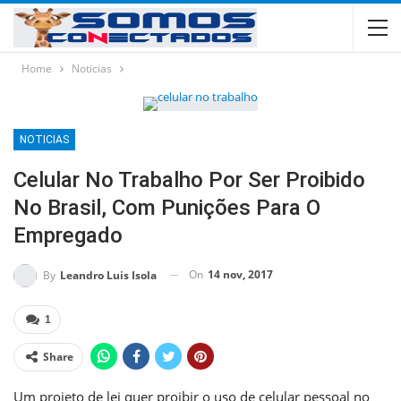
Home
Noticias
NOTICIAS
Celular No Trabalho Por Ser Proibido
No Brasil, Com Punições Para O
Empregado
On
14 nov, 2017
By
Leandro Luis Isola
1
Share
Um projeto de lei quer proibir o uso de celular pessoal no