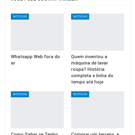
NOTICIAS
NOTICIAS
Whatsapp Web fora do
Quem inventou a
ar
máquina de lavar
roupa? História
completa e linha do
tempo até hoje
NOTICIAS
NOTICIAS
Como Saber se Tenho
Comprei um terreno, e