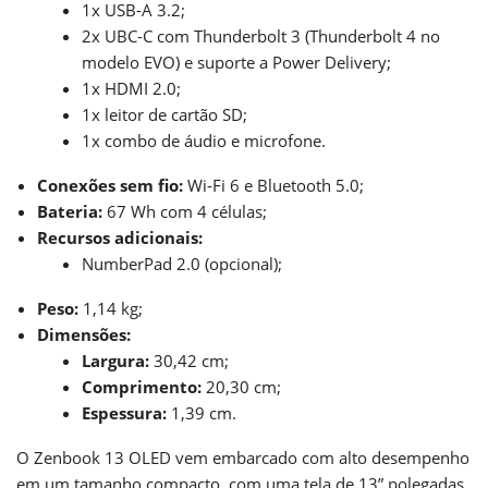
1x USB-A 3.2;
2x UBC-C com Thunderbolt 3 (Thunderbolt 4 no
modelo EVO) e suporte a Power Delivery;
1x HDMI 2.0;
1x leitor de cartão SD;
1x combo de áudio e microfone.
Conexões sem fio:
Wi-Fi 6 e Bluetooth 5.0;
Bateria:
67 Wh com 4 células;
Recursos adicionais:
NumberPad 2.0 (opcional);
Peso:
1,14 kg;
Dimensões:
Largura:
30,42 cm;
Comprimento:
20,30 cm;
Espessura:
1,39 cm.
O Zenbook 13 OLED vem embarcado com alto desempenho
em um tamanho compacto, com uma tela de 13” polegadas