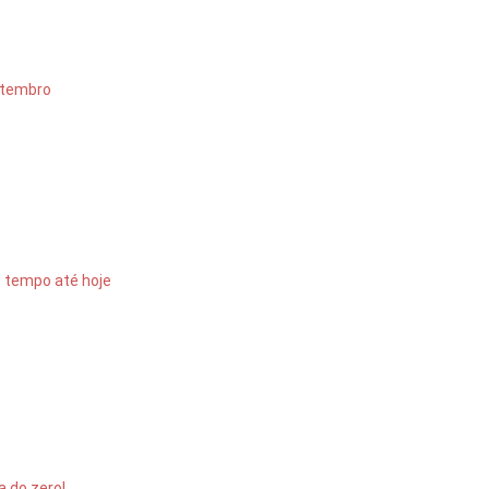
etembro
o tempo até hoje
a do zero!