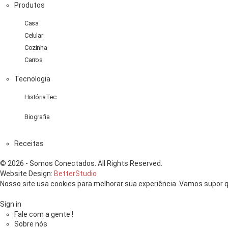
Produtos
Casa
Celular
Cozinha
Carros
Tecnologia
HistóriaTec
Biografia
Receitas
© 2026 - Somos Conectados. All Rights Reserved.
Website Design:
BetterStudio
Nosso site usa cookies para melhorar sua experiência. Vamos supor q
Sign in
Fale com a gente !
Sobre nós