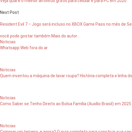
Veja qual é o melhor antivírus grátis para celular e para PC em 2020
Next Post
Resident Evil 7 – Jogo será incluso no XBOX Game Pass no mês de S
você pode gostar também
Mais do autor
Noticias
Whatsapp Web fora do ar
Noticias
Quem inventou a máquina de lavar roupa? História completa e linha d
Noticias
Como Saber se Tenho Direito ao Bolsa Família (Auxílio Brasil) em 2025
Noticias
Comprei um terreno, e agora? O guia completo para construir sua cas