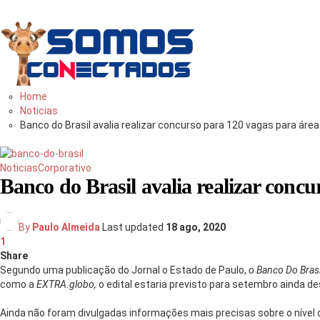
Você
bem
informado
Home
Noticias
Banco do Brasil avalia realizar concurso para 120 vagas para áre
Noticias
Corporativo
Banco do Brasil avalia realizar concu
By
Paulo Almeida
Last updated
18 ago, 2020
1
Share
Segundo uma publicação do Jornal o Estado de Paulo,
o Banco Do Brasi
como a
EXTRA.globo,
o edital estaria previsto para setembro ainda de
Ainda não foram divulgadas informações mais precisas sobre o nível