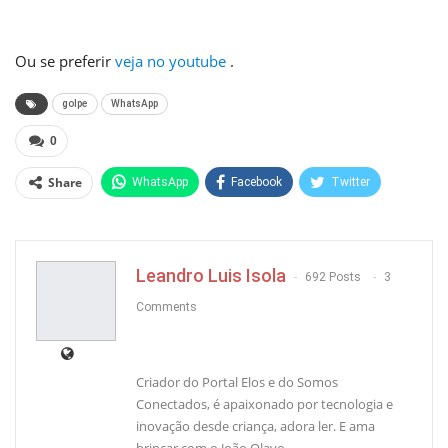
Ou se preferir
veja no youtube
.
golpe
WhatsApp
0
Share
WhatsApp
Facebook
Twitter
Pinterest
Leandro Luis Isola
692 Posts
3
Comments
Criador do Portal Elos e do Somos
Conectados, é apaixonado por tecnologia e
inovação desde criança, adora ler. E ama
brincar com o João Olavo.