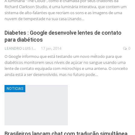
A luminária “The Cloud”, como é chamada por seus criadores da
Richard Clarkson Studio, é uma luminária interativa, que contem um
sistema de alto-falantes que recriam os sons e as imagens de uma
nuvem de tempestade na sua casa.Usando…
Diabetes : Google desenvolve lentes de contato
para diabéticos
LEANDRO LUIS ISOLA
17 jan, 2014
0
O Google informou que está testando um novo método para que
diabéticos monitorem seus níveis de açúcar no sangue usando uma
lente de contato equipada com microchips e uma antena. O conceito
ainda está a ser desenvolvido, mas no futuro pode…
NOTICIAS
Brasileiros lançam chat com tradução simultânea