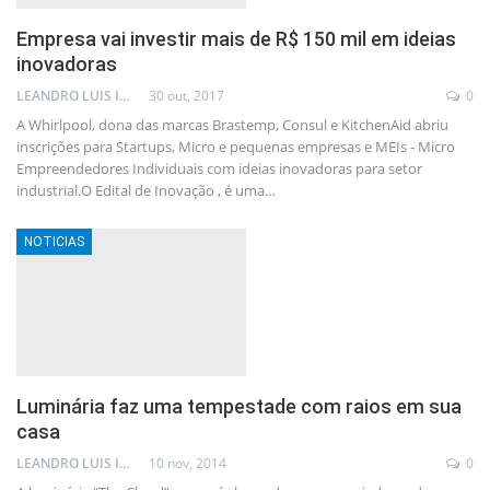
Empresa vai investir mais de R$ 150 mil em ideias
inovadoras
LEANDRO LUIS ISOLA
30 out, 2017
0
A Whirlpool, dona das marcas Brastemp, Consul e KitchenAid abriu
inscrições para Startups, Micro e pequenas empresas e MEIs - Micro
Empreendedores Individuais com ideias inovadoras para setor
industrial.O Edital de Inovação , é uma…
NOTICIAS
Luminária faz uma tempestade com raios em sua
casa
LEANDRO LUIS ISOLA
10 nov, 2014
0