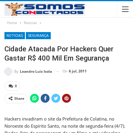
Home
Noticias
NOTICIAS
SEGURANÇA
Cidade Atacada Por Hackers Quer
Gastar R$ 400 Mil Em Segurança
On
6 jul, 2011
By
Leandro Luis Isola
0
Share
Hackers invadiram o site da Prefeitura de Colatina, no
Noroeste do Espírito Santo, na noite de segunda-feira (4/7).
Piadas, foto de personagem de um filme e até videoclipe