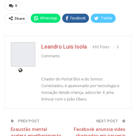
0
Share
WhatsApp
Facebook
Twitter
Pinterest
Leandro Luis Isola
692 Posts
3
Comments
Criador do Portal Elos e do Somos
Conectados, é apaixonado por tecnologia e
inovação desde criança, adora ler. E ama
brincar com o João Olavo.
PREV POST
NEXT POST
Exaustão mental
Facebook anuncia video
acelera envelhecimento
chamadas em parceria