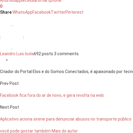
Android
apple
celular
smartphone
0
Share
WhatsApp
Facebook
Twitter
Pinterest
Leandro Luis Isola
692 posts
3 comments
Criador do Portal Elos e do Somos Conectados, é apaixonado por tecno
Prev Post
Facebook fica fora do ar de novo, e gera revolta na web
Next Post
Aplicativo aciona sirene para denunciar abusos no transporte público
você pode gostar também
Mais do autor