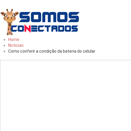
Você
bem
informado
Home
Noticias
Como conferir a condição da bateria do celular