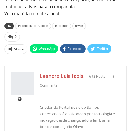
muito lucrativos para a companhia
Veja matéria completa
aqui
.
Facebook
Google
Microsoft
skype
0
Share
WhatsApp
Facebook
Twitter
Pinterest
Leandro Luis Isola
692 Posts
3
Comments
Criador do Portal Elos e do Somos
Conectados, é apaixonado por tecnologia e
inovação desde criança, adora ler. E ama
brincar com o João Olavo.