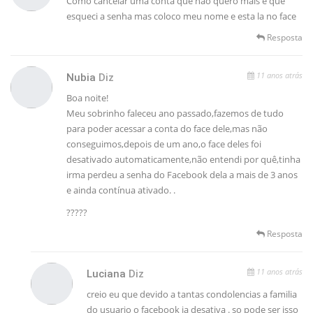
Como cancelar uma conta que nao quero mais e que
esqueci a senha mas coloco meu nome e esta la no face
Resposta
11 anos atrás
Nubia
Diz
Boa noite!
Meu sobrinho faleceu ano passado,fazemos de tudo
para poder acessar a conta do face dele,mas não
conseguimos,depois de um ano,o face deles foi
desativado automaticamente,não entendi por quê,tinha
irma perdeu a senha do Facebook dela a mais de 3 anos
e ainda contínua ativado. .
?????
Resposta
11 anos atrás
Luciana
Diz
creio eu que devido a tantas condolencias a familia
do usuario o facebook ja desativa . so pode ser isso