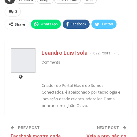
Facebook
Google
redes sociais
twitter
3
Share
WhatsApp
Facebook
Twitter
Pinterest
Leandro Luis Isola
692 Posts
3
Comments
Criador do Portal Elos e do Somos
Conectados, é apaixonado por tecnologia e
inovação desde criança, adora ler. E ama
brincar com o João Olavo.
PREV POST
NEXT POST
Facebook mostra onde
Veja a previsão do