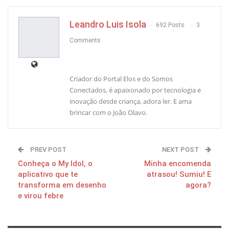
Leandro Luis Isola
692 Posts
3
Comments
Criador do Portal Elos e do Somos
Conectados, é apaixonado por tecnologia e
inovação desde criança, adora ler. E ama
brincar com o João Olavo.
PREV POST
NEXT POST
Conheça o My Idol, o
Minha encomenda
aplicativo que te
atrasou! Sumiu! E
transforma em desenho
agora?
e virou febre