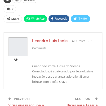
app
WhatsApp
0
Share
WhatsApp
Facebook
Twitter
Pinterest
Leandro Luis Isola
692 Posts
3
Comments
Criador do Portal Elos e do Somos
Conectados, é apaixonado por tecnologia e
inovação desde criança, adora ler. E ama
brincar com o João Olavo.
PREV POST
NEXT POST
Vírus que preocupa o
Dicas para fazer a