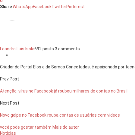
0
Share
WhatsApp
Facebook
Twitter
Pinterest
Leandro Luis Isola
692 posts
3 comments
Criador do Portal Elos e do Somos Conectados, é apaixonado por tecno
Prev Post
Atenção: vírus no Facebook já roubou milhares de contas no Brasil
Next Post
Novo golpe no Facebook rouba contas de usuários com videos
você pode gostar também
Mais do autor
Noticias