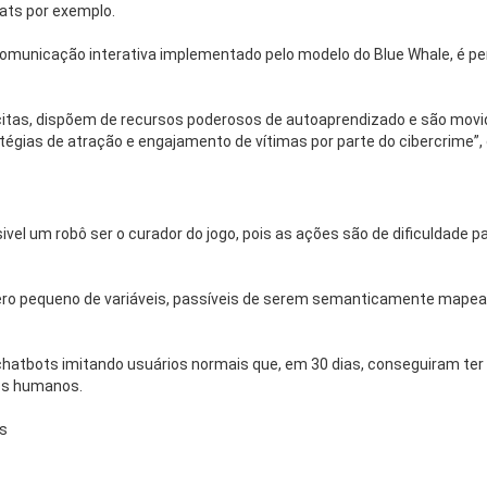
ats por exemplo.
 comunicação interativa implementado pelo modelo do Blue Whale, é p
u lícitas, dispõem de recursos poderosos de autoaprendizado e são mov
tégias de atração e engajamento de vítimas por parte do cibercrime”,
ivel um robô ser o curador do jogo, pois as ações são de dificuldade 
ro pequeno de variáveis, passíveis de serem semanticamente mapead
atbots imitando usuários normais que, em 30 dias, conseguiram ter ma
os humanos.
os