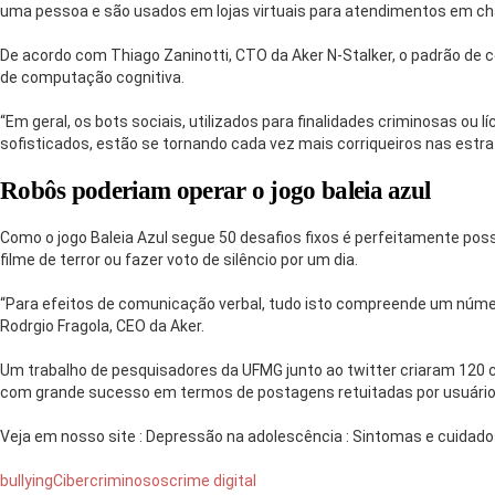
uma pessoa e são usados em lojas virtuais para atendimentos em ch
De acordo com Thiago Zaninotti, CTO da Aker N-Stalker, o padrão de
de computação cognitiva.
“Em geral, os bots sociais, utilizados para finalidades criminosas o
sofisticados, estão se tornando cada vez mais corriqueiros nas estra
Robôs poderiam operar o jogo baleia azul
Como o jogo Baleia Azul segue 50 desafios fixos é perfeitamente poss
filme de terror ou fazer voto de silêncio por um dia.
“Para efeitos de comunicação verbal, tudo isto compreende um núme
Rodrgio Fragola, CEO da Aker.
Um trabalho de pesquisadores da UFMG junto ao twitter criaram 120 ch
com grande sucesso em termos de postagens retuitadas por usuári
Veja em nosso site :
Depressão na adolescência : Sintomas e cuidad
bullying
Cibercriminosos
crime digital